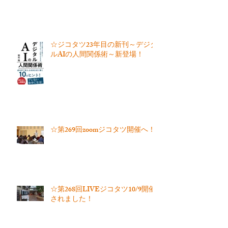
☆ジコタツ23年目の新刊～デジタ
ルAIの人間関係術～新登場！
☆第269回zoomジコタツ開催へ！
☆第268回LIVEジコタツ10/9開催
されました！