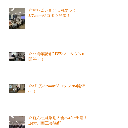
☆2025ビジョンに向かって…
8/7zoomジコタツ開催！
☆22周年記念LIVEジコタツ7/10
開催へ！
☆6月度のzoomジコタツ264開催
へ！
☆新入社員激励大会へ4/19出講！
IN大川商工会議所