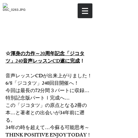
☆渾身の力作～20周年記念
「ジコタツ」240音声レッ
スンCD遂に完成！
☆
渾身の力作～20周年記念「ジコタ
ツ」240音声レッスンCD遂に完成
！
音声レッスンCDが出来上がりました！
6/8「ジコタツ」240回目開催へ！
今回は最長の72分間３パートに収録…
特別記念版パートⅠ完成へ…
この「ジコタツ」の原点となる2冊の
本…と著者との出会いが34年前に遡
る。
34年の時を超えて…今蘇る可能思考～
THINK POSITIVE ENJOY TODAY！