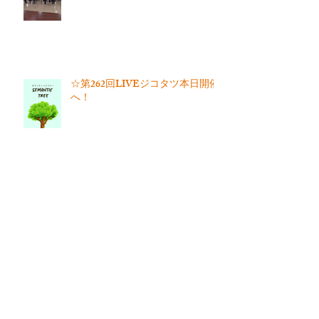
☆第262回LIVEジコタツ本日開催
へ！
☆道の駅うきはへ行こう！
アーカイブ