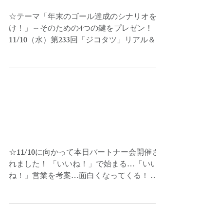
☆テーマ「年末のゴール達成のシナリオを描
け！」～そのための4つの鍵をプレゼン！
11/10（水）第233回「ジコタツ」リアル＆オ
ンラインで開催…「信念」と「希望」を持っ
て！ 次回の開催は…12/8（水）年内最後の
特別企画で開催…これを第１優先順位に入れ
ることで...
☆本日パートナー会開催
へ…！
☆11/10に向かって本日パートナー会開催さ
れました！ 「いいね！」で始まる…「いい
ね！」営業を考案…面白くなってくる！ 共
に年内の「ゴール」を目指してTogetherしよ
う！ 第233回「ジコタツ」への参加お申し込
みは11/6（土）までに…Do it now！...