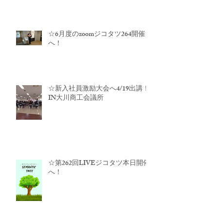
☆6月度のzoomジコタツ264開催
へ！
☆新入社員激励大会へ4/19出講！
IN大川商工会議所
☆第262回LIVEジコタツ本日開催
へ！