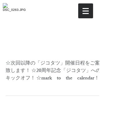
☆「ジコタツ」開催日程のご
案内！
☆次回以降の「ジコタツ」開催日程をご案内
致します！ ☆20周年記念「ジコタツ」への
キックオフ！ ☆mark to the calendar！
☆マーク トウ ザ カレンダー！ ※（今
すぐカレンダーに記入しよう！）
□12/8（水）「ジコタツ」234開催！...
☆「年末の達成のシナリオを
描け！」