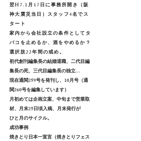
翌H7.1月17日に事務所開き（阪
神大震災当日）スタッフ4名でス
タート
家内から会社設立の条件としてタ
バコを止めるか、酒をやめるか？
選択肢22年間の戒め。
初代創刊編集長の結婚退職、二代目編
集長の死、三代目編集長の独立…
現在通関259号を発刊し、10月号（通
関260号を編集しています）
月初めては企画立案、中旬まで営業取
材、月末25日頃入稿、月末発行が
ひと月のサイクル。
成功事例
焼きとり日本一宣言（焼きとりフェス