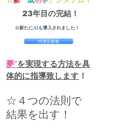
☆
新
「
成
功
学
」システム
！
​
23年目の完結！
​☆新たに
AIも
導入されました！
代理店募集
夢”
を実現する方法を具
体的に指導致します
！
​☆４つの法則で
結果を出す！