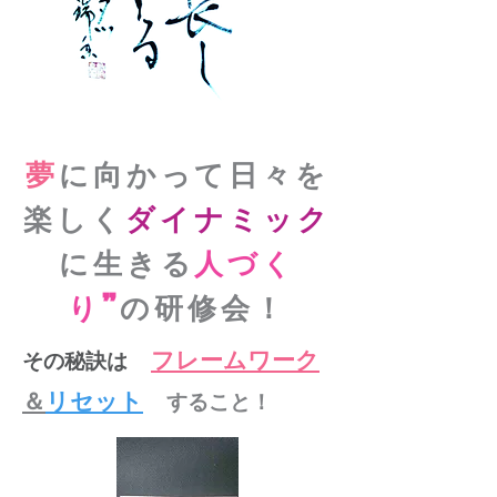
​夢
に向かって日々を
楽しく
ダイナミック
に生きる
人づく
り”
の研修会！
その秘訣は
「
フレームワーク
＆
リ
セット
」
すること！