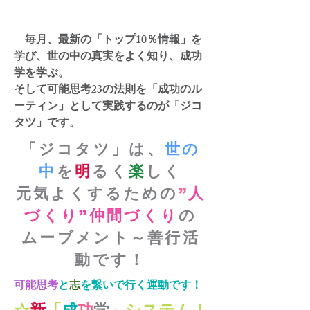
毎月、最新の
「トップ10％情報」
を
学び、世の中の真実をよく知り、
成功
学
を学ぶ。
そして可能思考23の法則を「成功のル
ーティン」として実践するのが「ジコ
タツ」です。
「ジコタツ」は、
世の
中
を
明
るく
楽
しく
元気
よくするための
”
人
づくり”仲間づくり
の
ムーブメント～善行活
動です！
可能思考
と
志
を繋いで行く運動です！