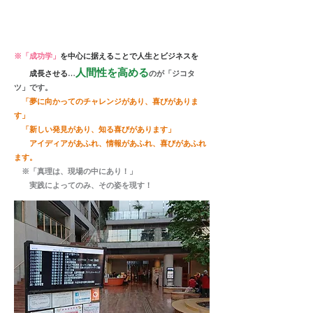
※「成功学」
を中心に据えることで人生とビジネスを
人間性を高める
成長させる
…
のが「ジコタ
ツ」です。
「夢に向かってのチャレンジがあり、喜びがありま
す」
「新しい発見があり、知る喜びがあります」
アイディアがあふれ、情報があふれ、喜びがあふれ
ます。
​
※
「真理は、現場の中にあり！」
実践によってのみ、その姿を現す！