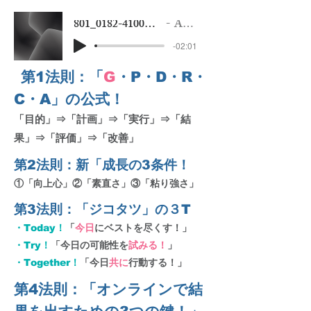
801_0182-4100枚達成記念サンプル
Artist Name
-02:01
第1法則：「
G
・P・D・R・
​
C・A」の公式！
「目的」⇒「計画」⇒「実行」⇒「結
果」⇒「評価」⇒「改善」
第2法則：新「成長の3条件！
①「向上心」②「素直さ」③「粘り強さ」
第3法則：「ジコタツ」の３T
・Today！
「
今日
にベストを尽くす！」
・Try！
「今日の可能性を
試みる！
」
・Together！
「今日
共に
行動する！」
第4法則：「オンラインで結