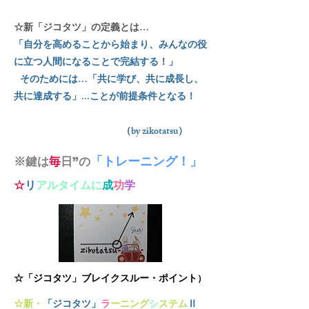
☆新「ジコタツ」の定義とは…
「自分を高めることから始まり、みんなの役
に立つ人間になることで完結する！」
そのためには…「共に学び、共に成長し、
共に達成する」...ことが前提条件となる！
（by zikotatsu）
「トレーニング！」
※鍵は
毎
日”の
☆
リ
アルタイムに
成
功
学
～ようこそ！
☆「ジコタツ」ブレイクスルー・ポイント
）
☆新・
「
ジコタツ
」
ラ
ーニング
シ
ステム
Ⅱ