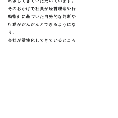
出張してきていただいています。
そのおかげで社員が経営理念や行
動指針に基づいた自発的な判断や
行動がだんだんとできるようにな
り、
会社が活性化してきているところ
です。
月１回の久留米でのジコタツ学習
会は、
異業種の老若男女で構成されてお
り、
メンバーの１ケ月間の成果発表を
聞き、その方の成長を感じること
で、
自分自身を見つめなおし、新たな