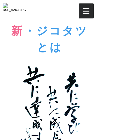
新
・ジコタツ
とは