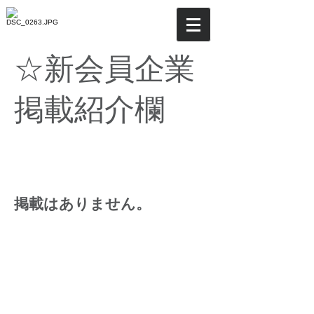
☆
新会員企業
掲載紹介欄
​掲載はありません。
© 2026by zikotatsu 人材育成ならノムラ能力開発研究所
のジコタツ 主宰：野村隆