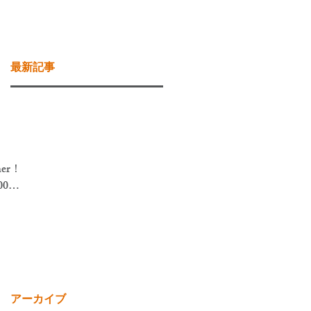
お問い合わせ
ブログ
最新記事
動
er！
00～
10年
キッ
アーカイブ