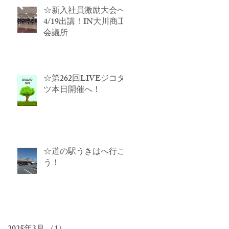
☆新入社員激励大会へ
4/19出講！IN大川商工
会議所
☆第262回LIVEジコタ
ツ本日開催へ！
☆道の駅うきはへ行こ
う！