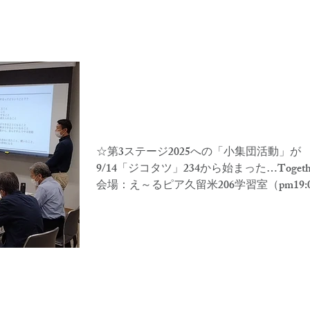
ジコタツシステム
講演・研修
野村隆紹介
会社概要
※第3ステージへの小集団活
が始まった！
☆第3ステージ2025への「小集団活動」が
9/14「ジコタツ」234から始まった…Togeth
会場：え～るピア久留米206学習室（pm19:
21:00）テーマは「進化と成長」 「これから
～志に生きる！」2025の実現を目指しての
クオフ！...