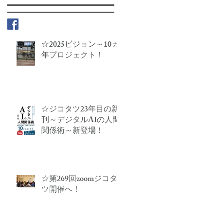
☆2025ビジョン～10ヵ
年プロジェクト！
☆ジコタツ23年目の新
刊～デジタルAIの人間
関係術～新登場！
☆第269回zoomジコタ
ツ開催へ！