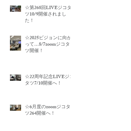
☆第268回LIVEジコタ
ツ10/9開催されまし
た！
☆2025ビジョンに向か
って…8/7zoomジコタ
ツ開催！
☆22周年記念LIVEジコ
タツ7/10開催へ！
☆6月度のzoomジコタ
ツ264開催へ！