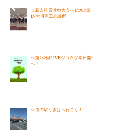
☆新入社員激励大会へ4/19出講！
IN大川商工会議所
☆第262回LIVEジコタツ本日開催
へ！
☆道の駅うきはへ行こう！