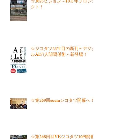
☆2025ビジョン～10ヵ年プロジェ
クト！
☆ジコタツ23年目の新刊～デジタ
ルAIの人間関係術～新登場！
☆第269回zoomジコタツ開催へ！
☆第268回LIVEジコタツ10/9開催