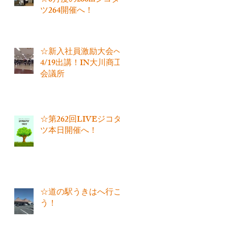
☆6月度のzoomジコタ
ツ264開催へ！
☆新入社員激励大会へ
4/19出講！IN大川商工
会議所
☆第262回LIVEジコタ
ツ本日開催へ！
☆道の駅うきはへ行こ
う！