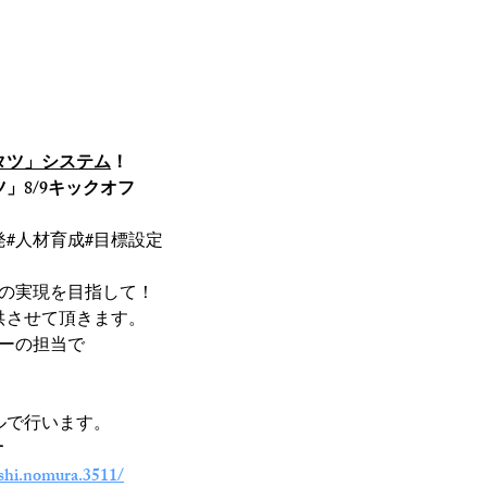
ジコタツシステム
講演・研修
野村隆紹介
会社概要
ップ「ジコタツ」8/9キックオフ！
タツ」システム
！
」8/9キックオフ
発#人材育成#目標設定
5の実現を目指して！
供させて頂きます。
ダーの担当で
ルで行います。
☛
shi.nomura.3511/