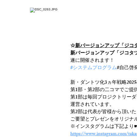
ホーム
ジコタツとは
☆新バージョンア
☆
新バージョンアップ「ジコ
新バージョンアップ「ジコタツ
遂に開催されます！
#システムプログラム
#自己啓
新・ダントツ化3ヵ年戦略202
第1部・第2部の二コマでご提
第1部は毎回プロジクトリー
運営されています。
第2部は代表が皆様から頂いた
ご要望とプレゼンをオリジナ
※インスタグラムは下記より
https://www.instagram.com/taka