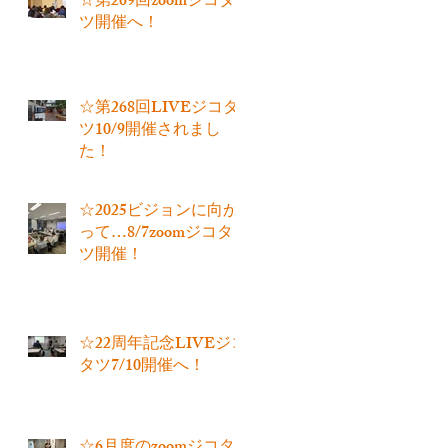
☆第269回zoomジコタ
ツ開催へ！
☆第268回LIVEジコタ
ツ10/9開催されまし
た！
☆2025ビジョンに向か
って…8/7zoomジコタ
ツ開催！
☆22周年記念LIVEジコ
タツ7/10開催へ！