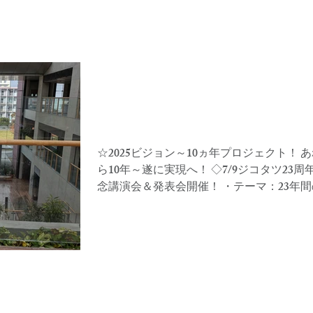
ジコタツシステム
講演・研修
野村隆紹介
会社概要
☆2025ビジョン～10ヵ年プ
ジェクト！
☆2025ビジョン～10ヵ年プロジェクト！ 
ら10年～遂に実現へ！ ◇7/9ジコタツ23周
念講演会＆発表会開催！ ・テーマ：23年
ロジェクトの秘訣を語る！ ～リアルタイ
成功学～ 会場：久留米市内の施設...