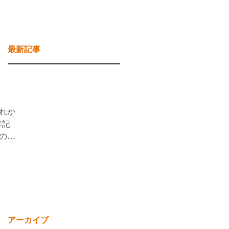
お問い合わせ
ブログ
最新記事
ロ
あれか
年記
間のプ
ムの
アーカイブ