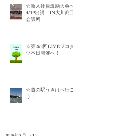
☆新入社員激励大会へ
4/19出講！IN大川商工
会議所
☆第262回LIVEジコタ
ツ本日開催へ！
☆道の駅うきはへ行こ
う！