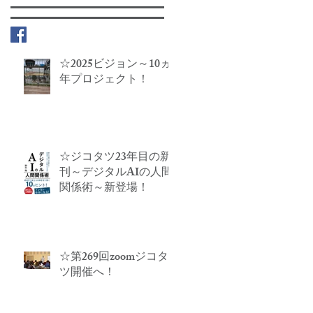
☆2025ビジョン～10ヵ
年プロジェクト！
☆ジコタツ23年目の新
刊～デジタルAIの人間
関係術～新登場！
☆第269回zoomジコタ
ツ開催へ！