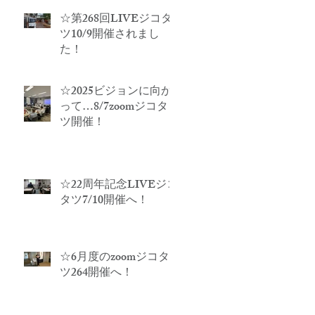
☆第268回LIVEジコタ
ツ10/9開催されまし
た！
☆2025ビジョンに向か
って…8/7zoomジコタ
ツ開催！
☆22周年記念LIVEジコ
タツ7/10開催へ！
☆6月度のzoomジコタ
ツ264開催へ！