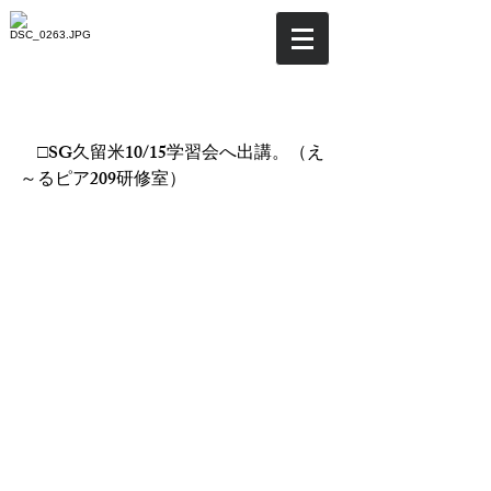
☆SG久留米学習会へ出
講！
　□SG久留米10/15学習会へ出講。（え
～るピア209研修室）