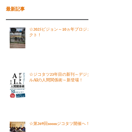
最新記事
☆2025ビジョン～10ヵ年プロジェ
クト！
☆ジコタツ23年目の新刊～デジタ
ルAIの人間関係術～新登場！
☆第269回zoomジコタツ開催へ！