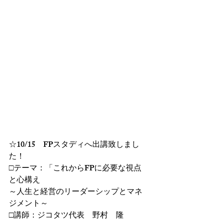
☆10/15　FPスタディへ出講致しまし
た！
□テーマ：「これからFPに必要な視点
と心構え
～人生と経営のリーダーシップとマネ
ジメント～
□講師：ジコタツ代表　野村　隆