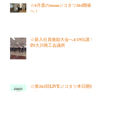
☆6月度のzoomジコタツ264開催
へ！
☆新入社員激励大会へ4/19出講！
IN大川商工会議所
☆第262回LIVEジコタツ本日開催
へ！