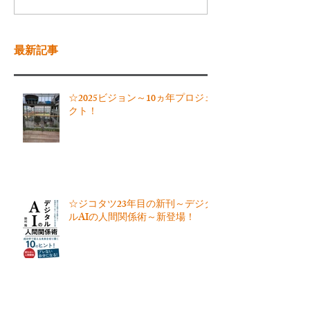
最新記事
☆2025ビジョン～10ヵ年プロジェ
クト！
☆ジコタツ23年目の新刊～デジタ
ルAIの人間関係術～新登場！