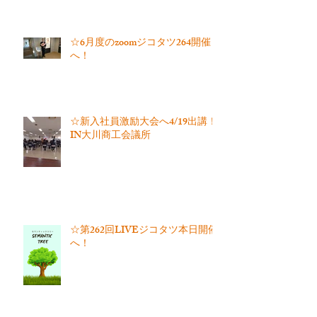
☆6月度のzoomジコタツ264開催
へ！
☆新入社員激励大会へ4/19出講！
IN大川商工会議所
☆第262回LIVEジコタツ本日開催
へ！