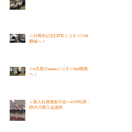
☆22周年記念LIVEジコタツ7/10
開催へ！
☆6月度のzoomジコタツ264開催
へ！
☆新入社員激励大会へ4/19出講！
IN大川商工会議所