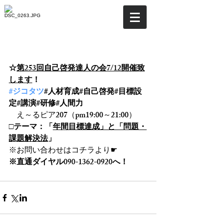
☆第253回自己啓発達人の
会7/12開催致します！
☆
第253回自己啓発達人の会7/12開催致
します
！
#ジコタツ
#人材育成#自己啓発#目標設
定#講演#研修#人間力
　え～るピア207（pm19:00～21:00）
□テーマ：「
年間目標達成」と「問題・
課題解決法
」
※お問い合わせはコチラより☛
※直通ダイヤル090-1362-0920へ！