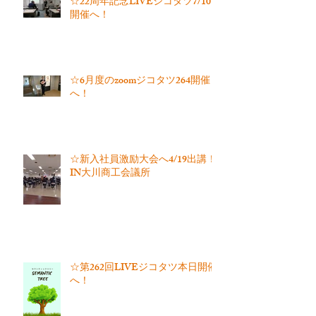
☆22周年記念LIVEジコタツ7/10
開催へ！
☆6月度のzoomジコタツ264開催
へ！
☆新入社員激励大会へ4/19出講！
IN大川商工会議所
☆第262回LIVEジコタツ本日開催
へ！