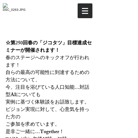
☆第250回「ジコタツ」
4/12開催へ…！
☆第250回春の「ジコタツ」目標達成セ
ミナーが開催されます！
春のステージへのキックオフが行われ
ます！
自らの最高の可能性に到達するための
方法について、
今、注目を浴びている人口知能…対話
型AIについても
実例に基づく体験談をお話致します。
ビジョン実現に対して、心意気を持っ
た方の
ご参加を求めています。
是非ご一緒に…Together！