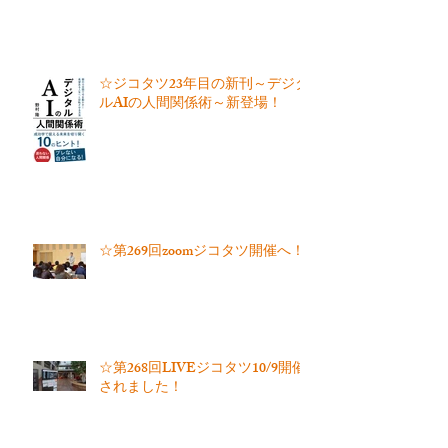
☆ジコタツ23年目の新刊～デジタ
ルAIの人間関係術～新登場！
☆第269回zoomジコタツ開催へ！
☆第268回LIVEジコタツ10/9開催
されました！