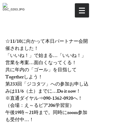
☆本日パートナー会開催
へ…！
☆11/10に向かって本日パートナー会開
催されました！
「いいね！」で始まる…「いいね！」
営業を考案…面白くなってくる！
共に年内の「ゴール」を目指して
Togetherしよう！
第233回「ジコタツ」への参加お申し込
みは11/6（土）までに…Do it now！
※直通ダイヤル⇒090-1362-0920へ！
（会場：え～るピア206学習室）
午後19時～21時まで。同時にzoom参加
も受付中…！