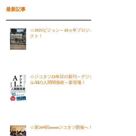
最新記事
☆2025ビジョン～10ヵ年プロジェ
クト！
☆ジコタツ23年目の新刊～デジタ
ルAIの人間関係術～新登場！
☆第269回zoomジコタツ開催へ！