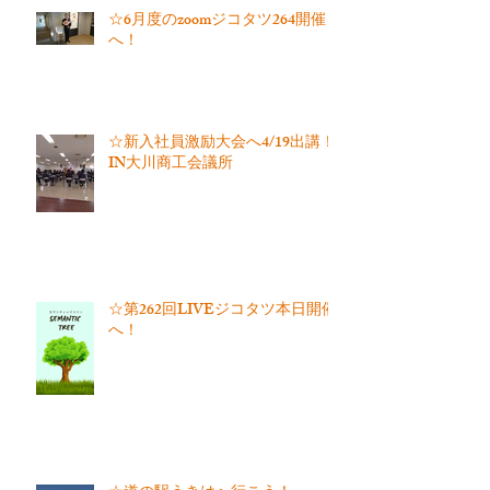
☆6月度のzoomジコタツ264開催
へ！
☆新入社員激励大会へ4/19出講！
IN大川商工会議所
☆第262回LIVEジコタツ本日開催
へ！