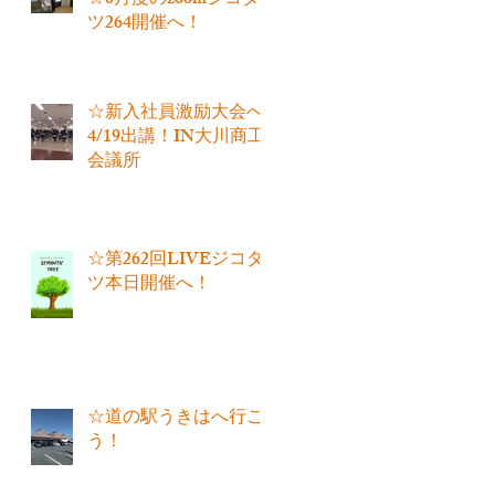
☆6月度のzoomジコタ
ツ264開催へ！
☆新入社員激励大会へ
4/19出講！IN大川商工
会議所
☆第262回LIVEジコタ
ツ本日開催へ！
☆道の駅うきはへ行こ
う！