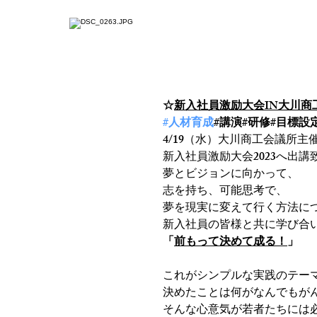
ホーム
ジコタツとは
☆新入社員激励大
☆
新入社員激励大会IN大川商
#人材育成
#講演#研修#目標設
4/19（水）大川商工会議所主
新入社員激励大会2023へ出講
夢とビジョンに向かって、
志を持ち、可能思考で、
夢を現実に変えて行く方法に
新入社員の皆様と共に学び合
「
前もって決めて成る！
」
これがシンプルな実践のテー
決めたことは何がなんでもが
そんな心意気が若者たちには