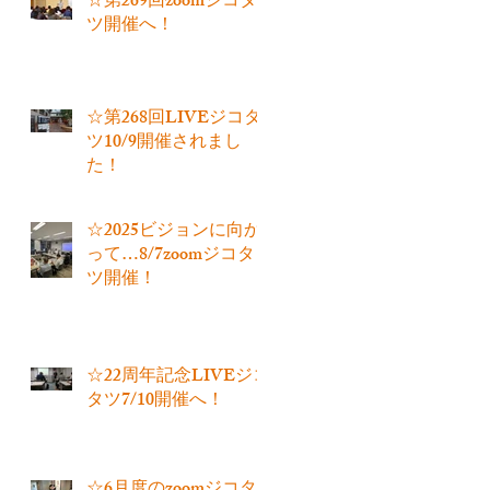
☆第269回zoomジコタ
ツ開催へ！
☆第268回LIVEジコタ
ツ10/9開催されまし
た！
☆2025ビジョンに向か
って…8/7zoomジコタ
ツ開催！
☆22周年記念LIVEジコ
タツ7/10開催へ！