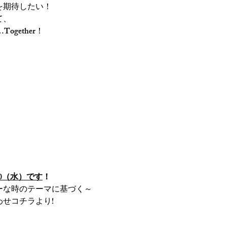
を期待したい！
て、
gether！
0（水）です
！
ーな時のテーマに基づく～
せコチラより!