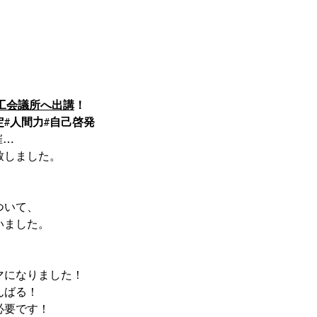
ジコタツシステム
講演・研修
野村隆紹介
会社概要
会へ出講！IN大川市
工会議所へ出講
！
定#人間力#自己啓発
催…
致しました。
ついて、
いました。
マになりました！
んばる！
必要です！