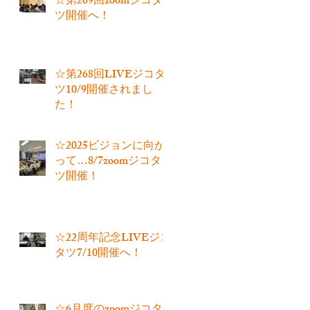
☆第269回zoomジコタ
ツ開催へ！
☆第268回LIVEジコタ
ツ10/9開催されまし
た！
☆2025ビジョンに向か
って…8/7zoomジコタ
ツ開催！
☆22周年記念LIVEジコ
タツ7/10開催へ！