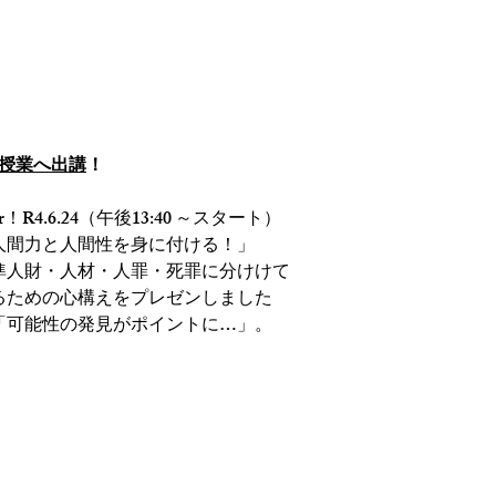
ジコタツシステム
講演・研修
野村隆紹介
会社概要
って…高１の授業に出講…！
の授業へ出講
！
！R4.6.24（午後13:40 ～スタート）
人間力と人間性を身に付ける！」
準人財・人材・人罪・死罪に分けけて
るための心構えをプレゼンしました
「可能性の発見がポイントに…」。