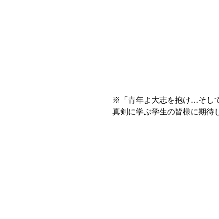
※「青年よ大志を抱け…そし
真剣に学ぶ学生の皆様に期待