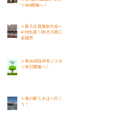
☆6月度のzoomジコタ
ツ264開催へ！
☆新入社員激励大会へ
4/19出講！IN大川商工
会議所
☆第262回LIVEジコタ
ツ本日開催へ！
☆道の駅うきはへ行こ
う！