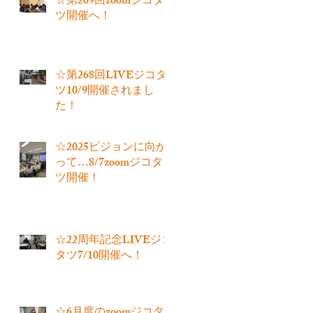
☆第269回zoomジコタ
ツ開催へ！
☆第268回LIVEジコタ
ツ10/9開催されまし
た！
☆2025ビジョンに向か
って…8/7zoomジコタ
ツ開催！
☆22周年記念LIVEジコ
タツ7/10開催へ！