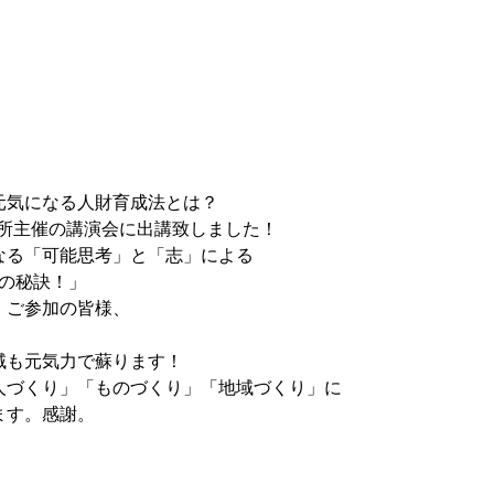
ジコタツシステム
講演・研修
野村隆紹介
会社概要
ーで会社が元気になる人財育成法
元気になる人財育成法とは？
会議所主催の講演会に出講致しました！
なる「可能思考」と「志」による
つの秘訣！」
、ご参加の皆様、
。
域も元気力で蘇ります！
人づくり」「ものづくり」「地域づくり」に
ます。感謝。