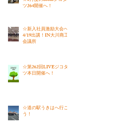
☆6月度のzoomジコタ
ツ264開催へ！
☆新入社員激励大会へ
4/19出講！IN大川商工
会議所
☆第262回LIVEジコタ
ツ本日開催へ！
☆道の駅うきはへ行こ
う！