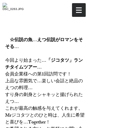
☆伝説の魚を求めて～料亭
旅館三川屋さ
　☆伝説の魚…えつ伝説がロマンをそ
そる…
今回より始まった…
「ジコタツ」ラン
チタイムツアー
…
会員企業様への第1回訪問です！
上品な雰囲気で…楽しい会話と絶品の
えつの料理…
すり身の刺身とシャキッと揚げられた
えつ…
これが最高の触感を与えてくれます。
Mrジコタツとのひと時は、人生に希望
と喜びを…Together！