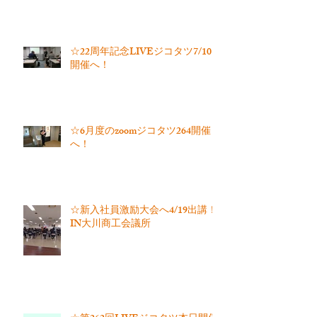
☆22周年記念LIVEジコタツ7/10
開催へ！
☆6月度のzoomジコタツ264開催
へ！
☆新入社員激励大会へ4/19出講！
IN大川商工会議所