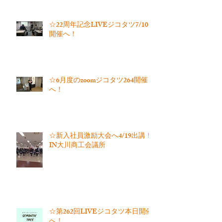
☆22周年記念LIVEジコタツ7/10
開催へ！
☆6月度のzoomジコタツ264開催
へ！
☆新入社員激励大会へ4/19出講！
IN大川商工会議所
☆第262回LIVEジコタツ本日開催
へ！